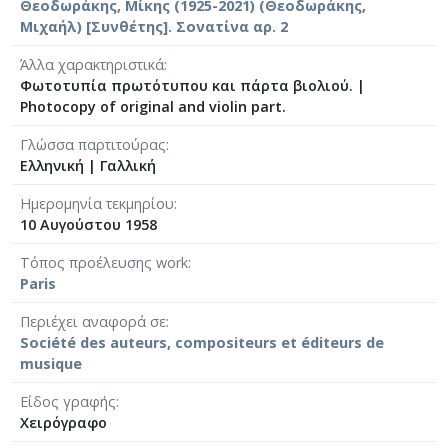
Θεοδωράκης, Μίκης (1925-2021) (Θεοδωράκης,
[Φάκελος] GR-As-MTH-003-Sc-032-186-Τα Λαϊκά
Μιχαήλ) [Συνθέτης]. Σονατίνα αρ. 2
[Φάκελος] GR-As-MTH-003-Sc-032-187-Νύχτα θα
[Φάκελος] GR-As-MTH-003-Sc-032-188-Αρκαδία 
Άλλα χαρακτηριστικά
[Φάκελος] GR-As-MTH-003-Sc-032-189-Αρκαδία I
Φωτοτυπία πρωτότυπου και πάρτα βιολιού.
|
[Φάκελος] GR-As-MTH-003-Sc-033-190-Αρκαδία I
Photocopy of original and violin part.
[Φάκελος] GR-As-MTH-003-Sc-033-191-Επιφάνια
Γλώσσα παρτιτούρας
[Φάκελος] GR-As-MTH-003-Sc-033-192-Αρκαδία V
Ελληνική
|
Γαλλική
[Φάκελος] GR-As-MTH-003-Sc-033-193-Αρκαδία V
[Φάκελος] GR-As-MTH-003-Sc-033-194-Αρκαδία 8,
Ημερομηνία τεκμηρίου
10 Αυγούστου 1958
[Φάκελος] GR-As-MTH-003-Sc-033-195-Αρκαδία I
[Φάκελος] GR-As-MTH-003-Sc-033-196-Αρκαδία 1
Τόπος προέλευσης work
[Φάκελος] GR-As-MTH-003-Sc-033-197-Αρκαδία Χ
Paris
[Φάκελος] GR-As-MTH-003-Sc-033-198-Σχέδια 1
[Φάκελος] GR-As-MTH-003-Sc-034-199-Συλλογή
Περιέχει αναφορά σε
Société des auteurs, compositeurs et éditeurs de
[Φάκελος] GR-As-MTH-003-Sc-034-200-Raven [1
musique
[Φάκελος] GR-As-MTH-003-Sc-034-201-Τρία Νέ
[Φάκελος] GR-As-MTH-003-Sc-034-202-Partizan 
Είδος γραφής
[Φάκελος] GR-As-MTH-003-Sc-034-203-Τραγούδ
Χειρόγραφο
[Φάκελος] GR-As-MTH-003-Sc-034-204-Τρωάδες 