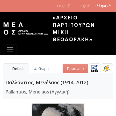
Παράκαμψη προς το κυρίως περιεχόμενο
Login
English
Ελληνικά
«ΑΡΧΕΊΟ
ΠΑΡΤΙΤΟΎΡΩΝ
ΜΊΚΗ
ΘΕΟΔΩΡΆΚΗ»
Default
Graph
Πρόσωπο
Παλλάντιος, Μενέλαος (1914-2012)
Pallantios, Menelaos (Αγγλική)