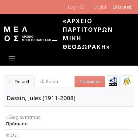
Παράκαμψη προς το κυρίως περιεχόμενο
Login
English
Ελληνικά
«ΑΡΧΕΊΟ
ΠΑΡΤΙΤΟΎΡΩΝ
ΜΊΚΗ
ΘΕΟΔΩΡΆΚΗ»
Default
Graph
Πρόσωπο
Dassin, Jules (1911-2008)
Είδος οντότητας
Πρόσωπο
Φύλο