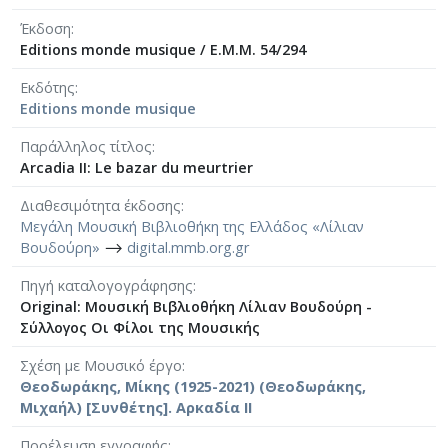
Έκδοση
Editions monde musique / E.M.M. 54/294
Εκδότης
Editions monde musique
Παράλληλος τίτλος
Arcadia II: Le bazar du meurtrier
Διαθεσιμότητα έκδοσης
Μεγάλη Μουσική Βιβλιοθήκη της Ελλάδος «Λίλιαν
Βουδούρη»
⟶
digital.mmb.org.gr
Πηγή καταλογογράφησης
Original: Μουσική Βιβλιοθήκη Λίλιαν Βουδούρη -
Σύλλογος Οι Φίλοι της Μουσικής
Σχέση με Μουσικό έργο
Θεοδωράκης, Μίκης (1925-2021) (Θεοδωράκης,
Μιχαήλ) [Συνθέτης]. Αρκαδία II
Προέλευση εγγραφής