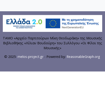
ΤΑΜΟ «Αρχείο Παρτιτούρων Μίκη Θεοδωράκη» της Μουσικής
Βιβλιοθήκης «Λίλιαν Βουδούρη» του Συλλόγου «Οι Φίλοι της
Μουσικής»
© 2025
melos-project.gr
- Powered by:
ReasonableGraph.org