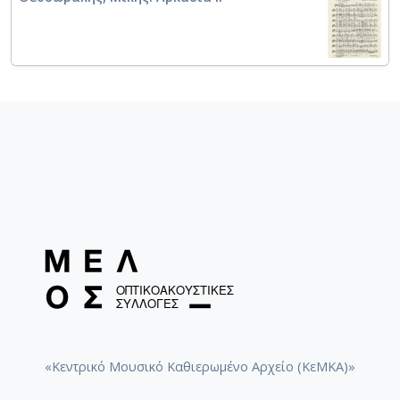
Αυτοί που θα 'ρθουν [1969]
«Κεντρικό Μουσικό Καθιερωμένο Αρχείο (ΚεΜΚΑ)»