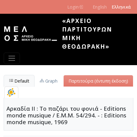
Παράκαμψη προς το κυρίως περιεχόμενο
Login
English
Ελληνικά
«ΑΡΧΕΊΟ
ΠΑΡΤΙΤΟΎΡΩΝ
ΜΊΚΗ
ΘΕΟΔΩΡΆΚΗ»
Default
Graph
Παρτιτούρα (έντυπη έκδοση)
Αρκαδία II : Το παζάρι του φονιά - Editions
monde musique / E.M.M. 54/294. - : Editions
monde musique, 1969