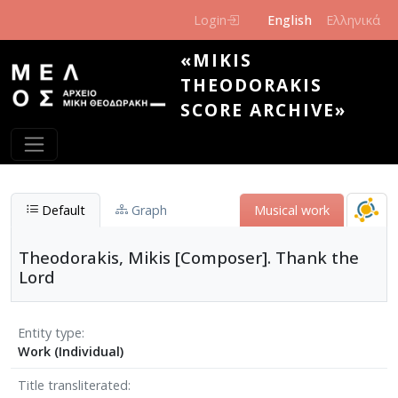
Skip to main content
Login
English
Ελληνικά
«MIKIS
THEODORAKIS
SCORE ARCHIVE»
Default
Graph
Musical work
Theodorakis, Mikis [Composer]. Thank the
Lord
Entity type
Work (Individual)
Title transliterated