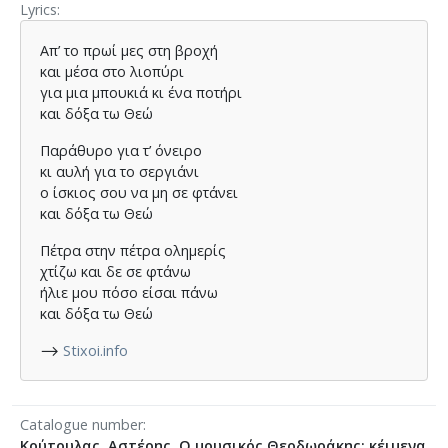
Lyrics
Απ’ το πρωί μες στη βροχή
και μέσα στο λιοπύρι
για μια μπουκιά κι ένα ποτήρι
και δόξα τω Θεώ
Παράθυρο για τ’ όνειρο
κι αυλή για το σεργιάνι
ο ίσκιος σου να μη σε φτάνει
και δόξα τω Θεώ
Πέτρα στην πέτρα ολημερίς
χτίζω και δε σε φτάνω
ήλιε μου πόσο είσαι πάνω
και δόξα τω Θεώ
⟶
Stixoi.info
Catalogue number
Κούτουλας, Αστέρης. Ο μουσικός Θεοδωράκης: κέιμενα