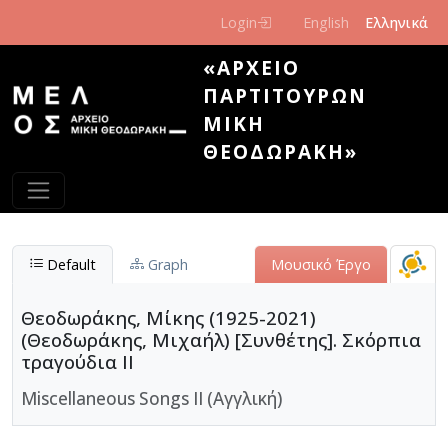
Παράκαμψη προς το κυρίως περιεχόμενο
Login
English
Ελληνικά
«ΑΡΧΕΊΟ
ΠΑΡΤΙΤΟΎΡΩΝ
ΜΊΚΗ
ΘΕΟΔΩΡΆΚΗ»
Default
Graph
Μουσικό Έργο
Θεοδωράκης, Μίκης (1925-2021)
(Θεοδωράκης, Μιχαήλ) [Συνθέτης]. Σκόρπια
τραγούδια II
Miscellaneous Songs II (Αγγλική)