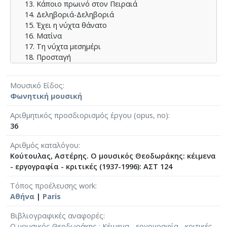
Κάποιο πρωινό στον Πειραιά
Δεληβοριά-Δεληβοριά
Έχει η νύχτα θάνατο
Ματίνα
Τη νύχτα μεσημέρι
Προσταγή
Ύμνος των φοιτητών (της ΔΕΣΠΑ)
Ύμνος των Λαμπράκηδων
Μουσικό Είδος
Ύμνος της Μαραθώνιας Πορείας
Φωνητική μουσική
Σωτήρης Πέτρουλας
⟶
Ο μουσικός Θεοδωράκης : Κέιμενα - εργογραφία -
Αριθμητικός προσδιορισμός έργου (opus, no)
κριτικές (1937-1996) - Αθήνα: "Νέα Σύνορα"
36
Εκδοτικός Οργανισμός Λιβάνη, 1998 [σ.156]
Αριθμός καταλόγου
Κούτουλας, Αστέρης. Ο μουσικός Θεοδωράκης: κέιμενα
- εργογραφία - κριτικές (1937-1996): ΑΣΤ 124
Τόπος προέλευσης work
Αθήνα
|
Paris
Βιβλιογραφικές αναφορές
Ο μουσικός Θεοδωράκης : Κέιμενα - εργογραφία - κριτικές