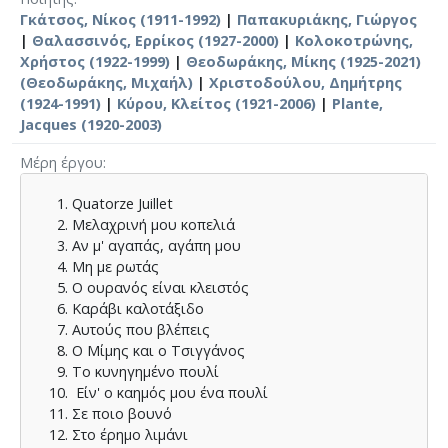
Γκάτσος, Νίκος (1911-1992)
|
Παπακυριάκης, Γιώργος
|
Θαλασσινός, Ερρίκος (1927-2000)
|
Κολοκοτρώνης,
Χρήστος (1922-1999)
|
Θεοδωράκης, Μίκης (1925-2021)
(Θεοδωράκης, Μιχαήλ)
|
Χριστοδούλου, Δημήτρης
(1924-1991)
|
Κύρου, Κλείτος (1921-2006)
|
Plante,
Jacques (1920-2003)
Μέρη έργου
Quatorze Juillet
Μελαχρινή μου κοπελιά
Αν μ' αγαπάς, αγάπη μου
Μη με ρωτάς
Ο ουρανός είναι κλειστός
Καράβι καλοτάξιδο
Αυτούς που βλέπεις
Ο Μίμης και ο Τσιγγάνος
Το κυνηγημένο πουλί
Είν' ο καημός μου ένα πουλί
Σε ποιο βουνό
Στο έρημο λιμάνι