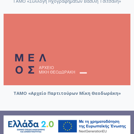
ΤΑΜΟ «Συλλογή Ηχογραφημάτων Βασίλη Τσιτσάνη»
ΤΑΜΟ «Αρχείο Παρτιτούρων Μίκη Θεοδωράκη»