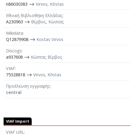
n86030383 ⟶
Virvos, Kōstas
Εθνική Βιβλιοθήκη Ελλάδας
A230963 ⟶
Βίρβος, Κώστας
Wikidata
Q12879908 ⟶
Kostas Virvos
Discogs
a937608 ⟶
Κώστας Βίρβος
VIAF
75328818 ⟶
Virvos, Kōstas
Προέλευση εγγραφής
central
VIAF Import
VIAF URL