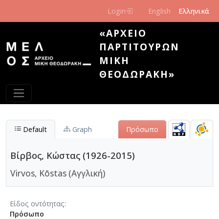
Παράκαμψη προς το κυρίως περιεχόμενο
Login
English
Ελληνικά
«ΑΡΧΕΊΟ
ΠΑΡΤΙΤΟΎΡΩΝ
ΜΊΚΗ
ΘΕΟΔΩΡΆΚΗ»
Default
Graph
Πρόσωπο
Βίρβος, Κώστας (1926-2015)
Virvos, Kōstas (Αγγλική)
Είδος οντότητας
Πρόσωπο