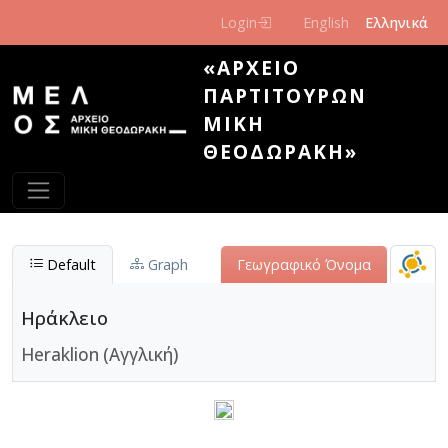
Παράκαμψη προς το κυρίως περιεχόμενο
Login
English
Ελληνικά
«ΑΡΧΕΊΟ
ΠΑΡΤΙΤΟΎΡΩΝ
ΜΊΚΗ
ΘΕΟΔΩΡΆΚΗ»
Default
Graph
Γεωγραφικό Όνομα
Ηράκλειο
Heraklion (Αγγλική)