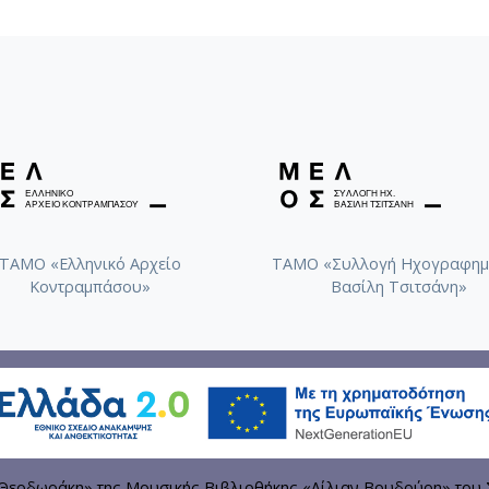
ΤΑΜΟ «Ελληνικό Αρχείο
ΤΑΜΟ «Συλλογή Ηχογραφημ
Κοντραμπάσου»
Βασίλη Τσιτσάνη»
εοδωράκη» της Μουσικής Βιβλιοθήκης «Λίλιαν Βουδούρη» του 