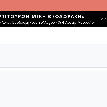
ΑΡΤΙΤΟΎΡΩΝ ΜΊΚΗ ΘΕΟΔΩΡΆΚΗ»
Main
Ανα
«Λίλιαν Βουδούρη» του Συλλόγου «Οι Φίλοι της Μουσικής»