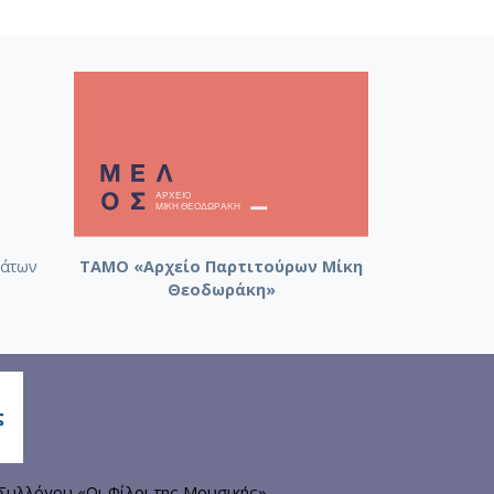
άτων
ΤΑΜΟ «Αρχείο Παρτιτούρων Μίκη
Θεοδωράκη»
Συλλόγου «Οι Φίλοι της Μουσικής»