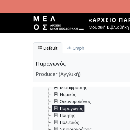
Παράκαμψη προς το κυρίως περιεχόμενο
Δάσκαλος
Δημοσιογράφος
Δικηγόρος
«ΑΡΧΕΊΟ Π
Διπλωμάτης
Μουσική Βιβλιοθήκη 
Εκδότης
Εκπαιδευτικός
Ζωγράφος
Default
Graph
Ηθοποιός
Ιατρός
Παραγωγός
Ιστορικός
Producer (Αγγλική)
Κριτικός
Λογοτέχνης
Μεταφραστής
Νομικός
Οικονομολόγος
Παραγωγός
Ποιητής
Πολιτικός
Σεναριογράφος