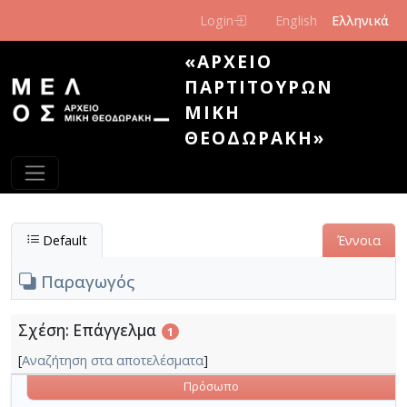
Παράκαμψη προς το κυρίως περιεχόμενο
Login
English
Ελληνικά
«ΑΡΧΕΊΟ
ΠΑΡΤΙΤΟΎΡΩΝ
ΜΊΚΗ
ΘΕΟΔΩΡΆΚΗ»
Default
Έννοια
Παραγωγός
Σχέση: Επάγγελμα
1
[
Αναζήτηση στα αποτελέσματα
]
Πρόσωπο