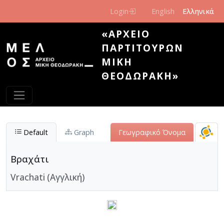
Παράκαμψη προς το κυρίως περιεχόμενο
Login
English
Ελληνικά
«ΑΡΧΕΊΟ
ΠΑΡΤΙΤΟΎΡΩΝ
ΜΊΚΗ
ΘΕΟΔΩΡΆΚΗ»
Default
Graph
Γεωγραφικό Όνομα
Βραχάτι
Vrachati (Αγγλική)