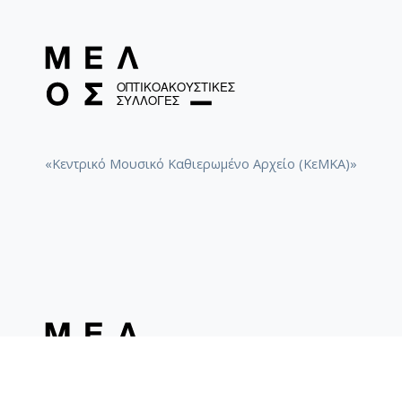
Ωδές (Arc IV) [1969-05]
Του χάρου η μάνα [1969-02]
«Κεντρικό Μουσικό Καθιερωμένο Αρχείο (ΚεΜΚΑ)»
Του Χάρου η μάνα [1968-06]
Σε λένε μάνα του Χριστού [1969-02]