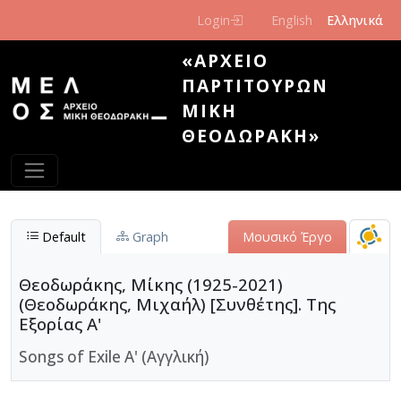
Παράκαμψη προς το κυρίως περιεχόμενο
Login
English
Ελληνικά
«ΑΡΧΕΊΟ
ΠΑΡΤΙΤΟΎΡΩΝ
ΜΊΚΗ
ΘΕΟΔΩΡΆΚΗ»
Default
Graph
Μουσικό Έργο
Θεοδωράκης, Μίκης (1925-2021)
(Θεοδωράκης, Μιχαήλ) [Συνθέτης]. Της
Εξορίας Α'
Songs of Exile A' (Αγγλική)