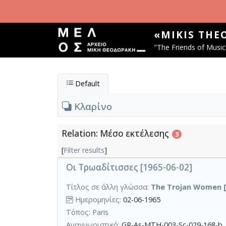
Skip to main content
«MIKIS THE
"The Friends of Music 
Default
Κλαρίνο
Relation: Μέσο εκτέλεσης
3
[
Filter results
]
Οι Τρωαδίτισσες [1965-06-02]
Τίτλος σε άλλη γλώσσα:
The Trojan Women [
Ημερομηνίες:
02-06-1965
Τόπος:
Paris
Αναγνωριστικό:
GR-As-MTH-003-Sc-029-168-b