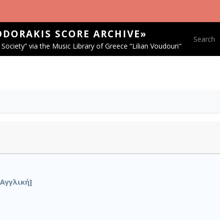
ODORAKIS SCORE ARCHIVE»
Main na
Search
Society” via the Music Library of Greece “Lilian Voudouri"
Αγγλική]