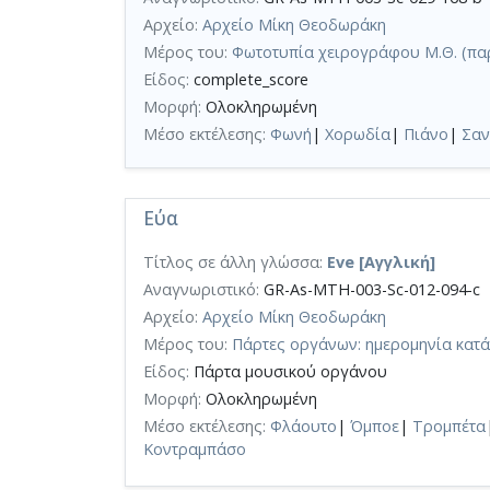
Αρχείο:
Αρχείο Μίκη Θεοδωράκη
Μέρος του:
Φωτοτυπία χειρογράφου Μ.Θ. (πα
Είδος:
complete_score
Μορφή:
Ολοκληρωμένη
Μέσο εκτέλεσης:
Φωνή
|
Χορωδία
|
Πιάνο
|
Σαν
Εύα
Τίτλος σε άλλη γλώσσα:
Eve [Αγγλική]
Αναγνωριστικό:
GR-As-MTH-003-Sc-012-094-c
Αρχείο:
Αρχείο Μίκη Θεοδωράκη
Μέρος του:
Πάρτες οργάνων: ημερομηνία κατ
Είδος:
Πάρτα μουσικού οργάνου
Μορφή:
Ολοκληρωμένη
Μέσο εκτέλεσης:
Φλάουτο
|
Όμποε
|
Τρομπέτα
Κοντραμπάσο