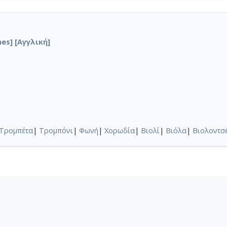
hes] [Αγγλική]
Τρομπέτα
|
Τρομπόνι
|
Φωνή
|
Χορωδία
|
Βιολί
|
Βιόλα
|
Βιολοντσ