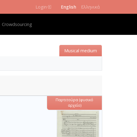
Login
English
Ελληνικά
vigation
Crowdsourcing
Μusical medium
Παρτιτούρα (φυσικό
αρχείο)