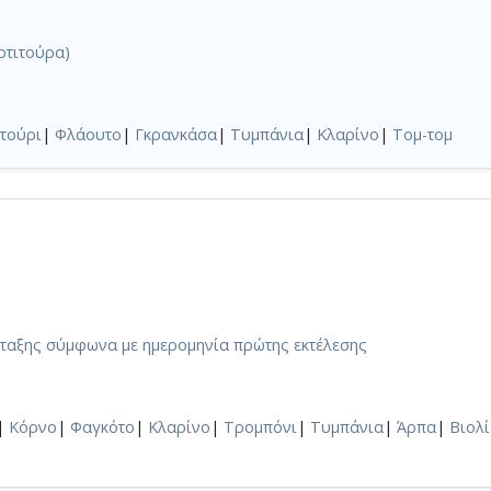
ρτιτούρα)
τούρι
|
Φλάουτο
|
Γκρανκάσα
|
Τυμπάνια
|
Κλαρίνο
|
Τομ-τομ
άταξης σύμφωνα με ημερομηνία πρώτης εκτέλεσης
|
Κόρνο
|
Φαγκότο
|
Κλαρίνο
|
Τρομπόνι
|
Τυμπάνια
|
Άρπα
|
Βιολί