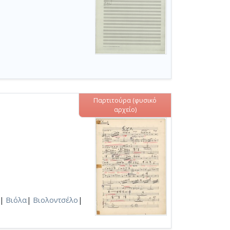
Παρτιτούρα (φυσικό
αρχείο)
|
Βιόλα
|
Βιολοντσέλο
|