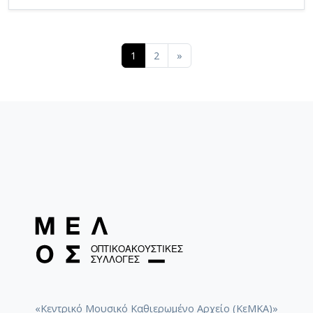
(current)
1
2
»
«Κεντρικό Μουσικό Καθιερωμένο Αρχείο (ΚεΜΚΑ)»