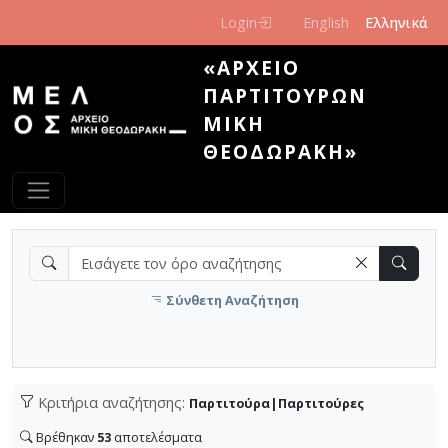
Παράκαμψη προς το κυρίως περιεχόμενο
Login
English
Ελληνικά
«ΑΡΧΕΊΟ
ΠΑΡΤΙΤΟΎΡΩΝ
ΜΊΚΗ
ΘΕΟΔΩΡΆΚΗ»
Σύνθετη Αναζήτηση
Κριτήρια αναζήτησης:
Παρτιτούρα|Παρτιτούρες
Βρέθηκαν
53
αποτελέσματα