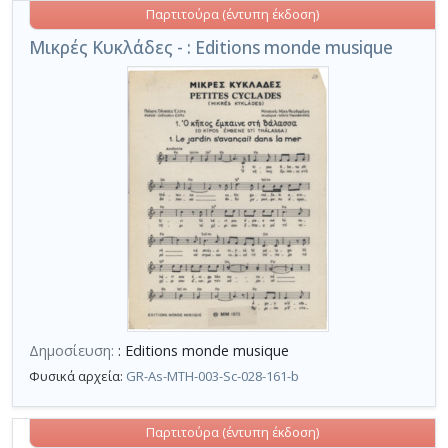
Παρτιτούρα (έντυπη έκδοση)
Μικρές Κυκλάδες - : Editions monde musique
Δημοσίευση:
: Editions monde musique
Φυσικά αρχεία:
GR-As-MTH-003-Sc-028-161-b
Παρτιτούρα (έντυπη έκδοση)