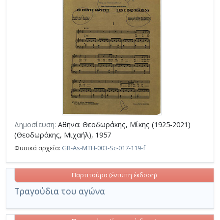
Δημοσίευση:
Αθήνα: Θεοδωράκης, Μίκης (1925-2021)
(Θεοδωράκης, Μιχαήλ), 1957
Φυσικά αρχεία:
GR-As-MTH-003-Sc-017-119-f
Παρτιτούρα (έντυπη έκδοση)
Τραγούδια του αγώνα