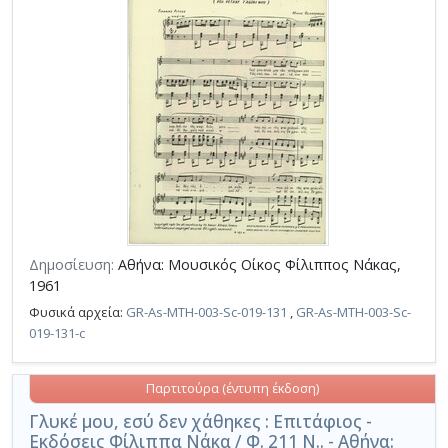
Δημοσίευση:
Αθήνα: Μουσικός Οίκος Φίλιππος Νάκας,
1961
Φυσικά αρχεία:
GR-As-MTH-003-Sc-019-131
,
GR-As-MTH-003-Sc-
019-131-c
Παρτιτούρα (έντυπη έκδοση)
Γλυκέ μου, εσύ δεν χάθηκες : Επιτάφιος -
Εκδόσεις Φίλιππα Νάκα / Φ. 211 Ν.. - Αθήνα: