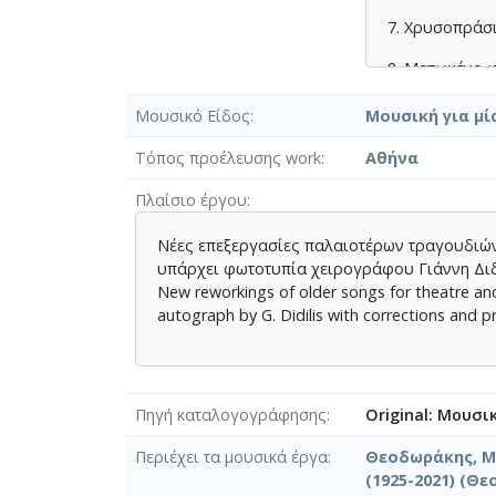
7. Χρυσοπράσ
8. Ματωμένο 
9. Το χελιδον
Μουσικό Είδος
Μουσική για μί
10. Μανούλα 
Τόπος προέλευσης work
Αθήνα
[Φαίδρα]
Πλαίσιο έργου
11. Αγάπη μου
Νέες επεξεργασίες παλαιοτέρων τραγουδιών 
υπάρχει φωτοτυπία χειρογράφου Γιάννη Διδί
[Honeymoon - 
New reworkings of older songs for theatre an
12. Αν θυμηθεί
autograph by G. Didilis with corrections and p
Πηγή καταλογογράφησης
Original: Μουσι
Περιέχει τα μουσικά έργα
Θεοδωράκης, Μί
(1925-2021) (Θ