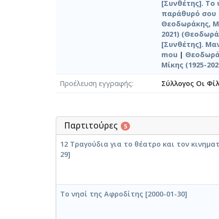
[Συνθέτης]. Το
παράθυρό σου
Θεοδωράκης, Μί
2021) (Θεοδωρά
[Συνθέτης]. Μα
mou
|
Θεοδωράκ
Μίκης (1925-20
Προέλευση εγγραφής
Σύλλογος Οι Φί
Παρτιτούρες
5
12 Τραγούδια για το θέατρο και τον κινημα
29]
Το νησί της Αφροδίτης [2000-01-30]