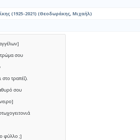
κης (1925-2021) (Θεοδωράκης, Μιχαήλ)
 αγγέλων]
στρώμα σου
ό
ι στο τραπέζι
ράθυρό σου
όνειρο]
 φτωχογειτονιά
ο φύλλο ;]