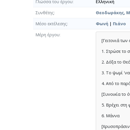
Γλώσσα του έργου
Ελληνική
Συνθέτης
Θεοδωράκης, Μί
Μέσο εκτέλεσης
Φωνή
|
Πιάνο
Μέρη έργου
[Γειτονιά των
1. Στρώσε το 
2. Δόξα το Θε
3. Το ψωμί 'να
4. Από το πα
[Συνοικία το 
5. Βρέχει στη
6. Μάννα
[Χρυσοπράσιν