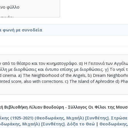
ινο φύλλο
φεγγάρι
άκι
α φωνή με συνοδεία
μου ο γιόκας σου
από το θέατρο και τον κινηματογράφο. α) Η Γειτονιά των Αγγέλω
λη με διορθώσεις και έντυπο επίσης με διορθώσεις. γ) Το νησί τ
νύχτα γάμου - Lune de miel]
d cinema. a) The Neighborhood of the Angels, b) Dream Neighborhood
ς τ' ονειρό μου
rinted score, also with corrections. c) Τhe Island of Aphrodite d) Ph
κή Βιβλιοθήκη Λίλιαν Βουδούρη - Σύλλογος Οι Φίλοι της Μουσ
κης (1925-2021) (Θεοδωράκης, Μιχαήλ) [Συνθέτης]. Στρώσ
εοδωράκης, Μιχαήλ) [Συνθέτης]. Δόξα το Θεώ
|
Θεοδωράκης, 