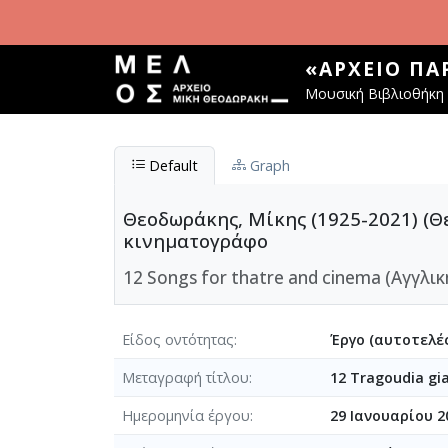
Παράκαμψη προς το κυρίως περιεχόμενο
«ΑΡΧΕΊΟ Π
Μουσική Βιβλιοθήκη 
Default
Graph
Θεοδωράκης, Μίκης (1925-2021) (Θε
κινηματογράφο
12 Songs for thatre and cinema (Αγγλικ
Είδος οντότητας
Έργο (αυτοτελές
Μεταγραφή τίτλου
12 Tragoudia gi
Ημερομηνία έργου
29 Ιανουαρίου 