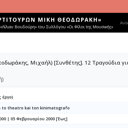
ΑΡΤΙΤΟΎΡΩΝ ΜΊΚΗ ΘΕΟΔΩΡΆΚΗ»
Main
Ανα
«Λίλιαν Βουδούρη» του Συλλόγου «Οι Φίλοι της Μουσικής»
οδωράκης, Μιχαήλ) [Συνθέτης]. 12 Τραγούδια γι
ή)
 έργο)
a to theatro kai ton kinimatografo
2000
|
05 Φεβρουαρίου 2000 [Έως]