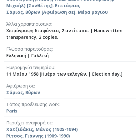
[Φάκελος] GR-As-MTH-003-Sc-030-175-Une balle
Μιχαήλ) [Συνθέτης]. Επιτάφιος
[Φάκελος] GR-As-MTH-003-Sc-030-176-Η μέρα 
Σάμιος, Βύρων [Αφιέρωση σε]. Μέρα μαγιου
[Φάκελος] GR-As-MTH-003-Sc-030-177-Έξη Θαλ
Άλλα χαρακτηριστικά
[Φάκελος] GR-As-MTH-003-Sc-030-178-Romanger
Χειρόγραφη διαφάνεια, 2 αντίτυπα.
|
Handwritten
[Φάκελος] GR-As-MTH-003-Sc-030-179-Ο Ήλιος 
transparency, 2 copies.
[Φάκελος] GR-As-MTH-003-Sc-030-180-Μυθιστό
[Φάκελος] GR-As-MTH-003-Sc-031-181-Αρκαδία 
Γλώσσα παρτιτούρας
[Φάκελος] GR-As-MTH-003-Sc-031-182-Κατάσταση
Ελληνική
|
Γαλλική
[Φάκελος] GR-As-MTH-003-Sc-031-183-Η Αδελφ
Ημερομηνία τεκμηρίου
[Φάκελος] GR-As-MTH-003-Sc-032-184-Για τη μάν
11 Μαίου 1958 [Ημέρα των εκλογών. | Election day.]
[Φάκελος] GR-As-MTH-003-Sc-032-185-Ο Ανδρέα
[Φάκελος] GR-As-MTH-003-Sc-032-186-Τα Λαϊκά
Αφιέρωση σε
Σάμιος, Βύρων
[Φάκελος] GR-As-MTH-003-Sc-032-187-Νύχτα θα
[Φάκελος] GR-As-MTH-003-Sc-032-188-Αρκαδία 
Τόπος προέλευσης work
[Φάκελος] GR-As-MTH-003-Sc-032-189-Αρκαδία I
Paris
[Φάκελος] GR-As-MTH-003-Sc-033-190-Αρκαδία I
Περιέχει αναφορά σε
[Φάκελος] GR-As-MTH-003-Sc-033-191-Επιφάνια
Χατζιδάκις, Μάνος (1925-1994)
[Φάκελος] GR-As-MTH-003-Sc-033-192-Αρκαδία V
Ρίτσος, Γιάννης (1909-1990)
[Φάκελος] GR-As-MTH-003-Sc-033-193-Αρκαδία V