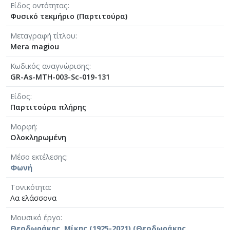
[Φάκελος] GR-As-MTH-003-Sc-026-156-Γραμμική
Είδος οντότητας
[Φάκελος] GR-As-MTH-003-Sc-026-157-[Προφητι
Φυσικό τεκμήριο (Παρτιτούρα)
[Φάκελος] GR-As-MTH-003-Sc-026-158-Μαγική
Μεταγραφή τίτλου
[Φάκελος] GR-As-MTH-003-Sc-026-159-Η γειτον
Mera magiou
[Φάκελος] GR-As-MTH-003-Sc-026-160-Το Άξιον 
[Φάκελος] GR-As-MTH-003-Sc-028-161-Μικρές 
Κωδικός αναγνώρισης
[Φάκελος] GR-As-MTH-003-Sc-028-162-Το τραγ
GR-As-MTH-003-Sc-019-131
[Φάκελος] GR-As-MTH-003-Sc-029-163-Ο Ύμνος
Είδος
[Φάκελος] GR-As-MTH-003-Sc-029-164-ZORBA ( 
Παρτιτούρα πλήρης
[Φάκελος] GR-As-MTH-003-Sc-029-165-Πολιτεία 
[Φάκελος] GR-As-MTH-003-Sc-029-166-Χρυσοπ
Μορφή
[Φάκελος] GR-As-MTH-003-Sc-029-167-3 Τετράδ
Ολοκληρωμένη
[Φάκελος] GR-As-MTH-003-Sc-029-168-Τρωάδες
Μέσο εκτέλεσης
[Φάκελος] GR-As-MTH-003-Sc-029-169-Σκόρπια
Φωνή
[Φάκελος] GR-As-MTH-003-Sc-029-170-[Κύκλος 
[Φάκελος] GR-As-MTH-003-Sc-029-171-Μαουτχά
Τονικότητα
[Φάκελος] GR-As-MTH-003-Sc-029-172-Ρωμιοσύ
Λα ελάσσονα
[Φάκελος] GR-As-MTH-003-Sc-029-173-Γράμματα
Μουσικό έργο
[Φάκελος] GR-As-MTH-003-Sc-030-174-Λυσιστρά
Θεοδωράκης, Μίκης (1925-2021) (Θεοδωράκης,