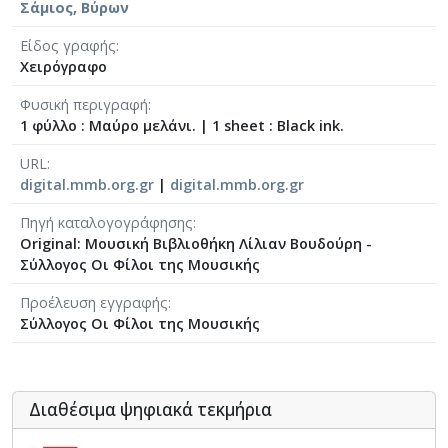
Σάμιος, Βύρων
[Φάκελος] GR-As-MTH-003-Sc-033-194-Αρκαδία 8,
[Φάκελος] GR-As-MTH-003-Sc-033-195-Αρκαδία I
Είδος γραφής
[Φάκελος] GR-As-MTH-003-Sc-033-196-Αρκαδία 1
Χειρόγραφο
[Φάκελος] GR-As-MTH-003-Sc-033-197-Αρκαδία Χ
Φυσική περιγραφή
[Φάκελος] GR-As-MTH-003-Sc-033-198-Σχέδια 1
1 φύλλο : Μαύρο μελάνι.
|
1 sheet : Black ink.
[Φάκελος] GR-As-MTH-003-Sc-034-199-Συλλογή
[Φάκελος] GR-As-MTH-003-Sc-034-200-Raven [1
URL
digital.mmb.org.gr
|
digital.mmb.org.gr
[Φάκελος] GR-As-MTH-003-Sc-034-201-Τρία Νέ
[Φάκελος] GR-As-MTH-003-Sc-034-202-Partizan 
Πηγή καταλογογράφησης
[Φάκελος] GR-As-MTH-003-Sc-034-203-Τραγούδ
Original: Μουσική Βιβλιοθήκη Λίλιαν Βουδούρη -
[Φάκελος] GR-As-MTH-003-Sc-034-204-Τρωάδες 
Σύλλογος Οι Φίλοι της Μουσικής
[Φάκελος] GR-As-MTH-003-Sc-034-205-Biribi [19
Προέλευση εγγραφής
[Φάκελος] GR-As-MTH-003-Sc-034-206-Etat de S
Σύλλογος Οι Φίλοι της Μουσικής
[Φάκελος] GR-As-MTH-003-Sc-034-207-Δεκαοκτ
[Φάκελος] GR-As-MTH-003-Sc-035-208-Canto Gen
[Φάκελος] GR-As-MTH-003-Sc-035-209-Jacob [1
[Φάκελος] GR-As-MTH-003-Sc-035-210-Suteska 
Διαθέσιμα ψηφιακά τεκμήρια
[Φάκελος] GR-As-MTH-003-Sc-035-211-Λερναία 