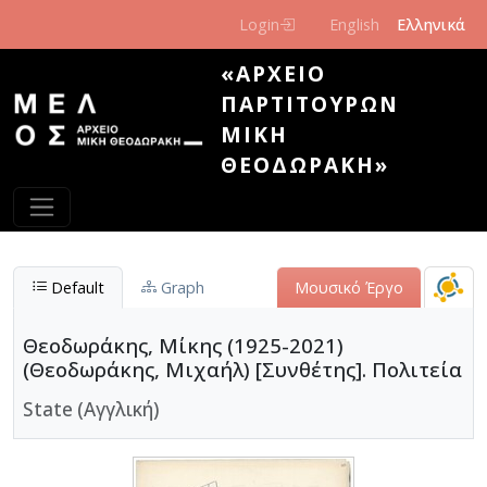
Παράκαμψη προς το κυρίως περιεχόμενο
Login
English
Ελληνικά
«ΑΡΧΕΊΟ
ΠΑΡΤΙΤΟΎΡΩΝ
ΜΊΚΗ
ΘΕΟΔΩΡΆΚΗ»
Default
Graph
Μουσικό Έργο
Θεοδωράκης, Μίκης (1925-2021)
(Θεοδωράκης, Μιχαήλ) [Συνθέτης]. Πολιτεία
State (Αγγλική)