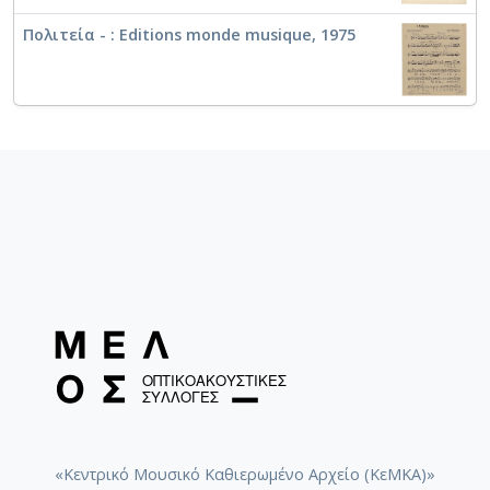
Βρέχει στη φτωχογειτονιά
Πολιτεία - : Editions monde musique, 1975
Δραπετσώνα [1975]
Μάνα μου και Παναγιά
«Κεντρικό Μουσικό Καθιερωμένο Αρχείο (ΚεΜΚΑ)»