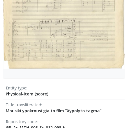
[Φάκελος] GR-As-MTH-003-Sc-016-117-Ill met by
[Φάκελος] GR-As-MTH-003-Sc-016-118-Ο Κύκλος
[Φάκελος] GR-As-MTH-003-Sc-017-119-Oι Πέντε
[Φάκελος] GR-As-MTH-003-Sc-017-120-Honeymo
[Φάκελος] GR-As-MTH-003-Sc-017-121-Έργο γι
[Φάκελος] GR-As-MTH-003-Sc-017-122-Le tireur 
[Φάκελος] GR-As-MTH-003-Sc-017-123-Σπουδές
[Φάκελος] GR-As-MTH-003-Sc-018-124-Concerto 
[Φάκελος] GR-As-MTH-003-Sc-018-125-Les Quatre
[Φάκελος] GR-As-MTH-003-Sc-018-126-Les Six E
[Φάκελος] GR-As-MTH-003-Sc-018-127-Ερωφίλη
[Φάκελος] GR-As-MTH-003-Sc-018-128-Sonatina N
[Φάκελος] GR-As-MTH-003-Sc-019-129-Πέντε στ
Entity type
[Φάκελος] GR-As-MTH-003-Sc-019-130-Oedipus T
Physical-item (score)
[Φάκελος] GR-As-MTH-003-Sc-019-131-Επιτάφιο
Title transliterated
[Φάκελος] GR-As-MTH-003-Sc-019-132-Le feu aux
Mousiki ypokrousi gia to film "Xypolyto tagma"
[Φάκελος] GR-As-MTH-003-Sc-020-133-[Έργο γι
[Φάκελος] GR-As-MTH-003-Sc-021-134-Les Aman
Repository code
[Φάκελος] GR-As-MTH-003-Sc-021-135-Les Amant
GR-As-MTH-003-Sc-012-098-b