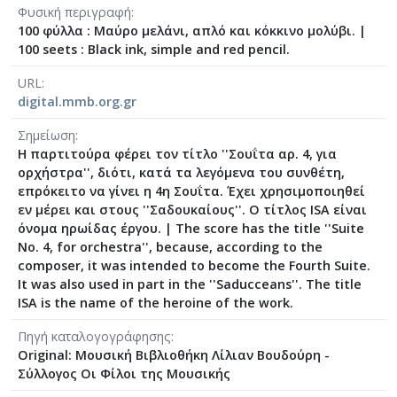
Φυσική περιγραφή
[Φάκελος] GR-As-MTH-003-Sc-035-209-Jacob [1
100 φύλλα : Μαύρο μελάνι, απλό και κόκκινο μολύβι.
|
[Φάκελος] GR-As-MTH-003-Sc-035-210-Suteska 
100 seets : Black ink, simple and red pencil.
[Φάκελος] GR-As-MTH-003-Sc-035-211-Λερναία 
[Φάκελος] GR-As-MTH-003-Sc-036-212-Pornogra
URL
[Φάκελος] GR-As-MTH-003-Sc-036-213-Στην Ανα
digital.mmb.org.gr
[Φάκελος] GR-As-MTH-003-Sc-036-214-Τα Πατ
Σημείωση
[Φάκελος] GR-As-MTH-003-Sc-036-215-Αναγνωσ
Η παρτιτούρα φέρει τον τίτλο ''Σουΐτα αρ. 4, για
[Φάκελος] GR-As-MTH-003-Sc-036-216-Twelve R
ορχήστρα'', διότι, κατά τα λεγόμενα του συνθέτη,
[Φάκελος] GR-As-MTH-003-Sc-036-217-Προδομέ
επρόκειτο να γίνει η 4η Σουΐτα. Έχει χρησιμοποιηθεί
[Φάκελος] GR-As-MTH-003-Sc-037-218-Εχθρός Λ
εν μέρει και στους ''Σαδουκαίους''. Ο τίτλος ISA είναι
[Φάκελος] GR-As-MTH-003-Sc-038-219-Sauspiel 
όνομα ηρωίδας έργου.
|
The score has the title ''Suite
No. 4, for orchestra'', because, according to the
[Φάκελος] GR-As-MTH-003-Sc-038-220-Der Gehe
composer, it was intended to become the Fourth Suite.
[Φάκελος] GR-As-MTH-003-Sc-038-221-Χριστό
It was also used in part in the ''Saducceans''. The title
[Φάκελος] GR-As-MTH-003-Sc-038-222-Actas de
ISA is the name of the heroine of the work.
[Φάκελος] GR-As-MTH-003-Sc-039-223-Της Εξορ
[Φάκελος] GR-As-MTH-003-Sc-039-224-Ταξίδι μ
Πηγή καταλογογράφησης
Original: Μουσική Βιβλιοθήκη Λίλιαν Βουδούρη -
[Φάκελος] GR-As-MTH-003-Sc-039-225-Πολιτεία 
Σύλλογος Οι Φίλοι της Μουσικής
[Φάκελος] GR-As-MTH-003-Sc-039-226-[Για τον