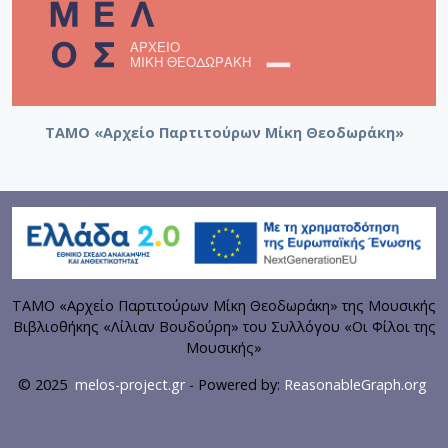
[Φάκελος] GR-As-MTH-003-Sc-081-323-Όμορφη 
[Φάκελος] GR-As-MTH-003-Sc-081-324-Μυθιστόρ
[Φάκελος] GR-As-MTH-003-Sc-081-325-Στην Ανα
[Φάκελος] GR-As-MTH-003-Sc-081-326-Πολιτεί
ΤΑΜΟ «Αρχείο Παρτιτούρων Μίκη Θεοδωράκη»
ΤΑΜΟ «Αρχείο Παρτιτούρων Μίκη Θεοδωράκη» της Μουσικής
Βιβλιοθήκης «Λίλιαν Βουδούρη» του Συλλόγου «Οι Φίλοι της
Μουσικής»
© 2025
melos-project.gr
- Powered by:
ReasonableGraph.org