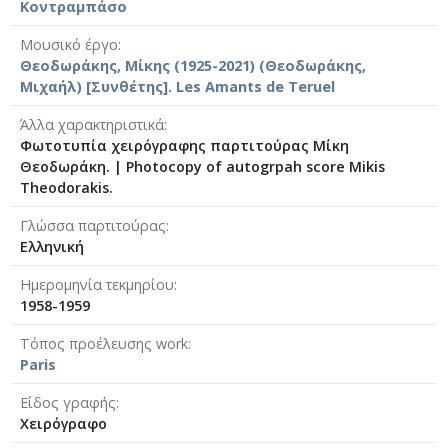
Κοντραμπάσο
[Φάκελος] GR-As-MTH-003-Sc-033-190-Αρκαδία I
[Φάκελος] GR-As-MTH-003-Sc-033-191-Επιφάνια
Μουσικό έργο
[Φάκελος] GR-As-MTH-003-Sc-033-192-Αρκαδία V
Θεοδωράκης, Μίκης (1925-2021) (Θεοδωράκης,
[Φάκελος] GR-As-MTH-003-Sc-033-193-Αρκαδία V
Μιχαήλ) [Συνθέτης]. Les Amants de Teruel
[Φάκελος] GR-As-MTH-003-Sc-033-194-Αρκαδία 8,
Άλλα χαρακτηριστικά
[Φάκελος] GR-As-MTH-003-Sc-033-195-Αρκαδία I
Φωτοτυπία χειρόγραφης παρτιτούρας Μίκη
[Φάκελος] GR-As-MTH-003-Sc-033-196-Αρκαδία 1
Θεοδωράκη.
|
Photocopy of autogrpah score Μikis
[Φάκελος] GR-As-MTH-003-Sc-033-197-Αρκαδία Χ
Theodorakis.
[Φάκελος] GR-As-MTH-003-Sc-033-198-Σχέδια 1
[Φάκελος] GR-As-MTH-003-Sc-034-199-Συλλογή
Γλώσσα παρτιτούρας
Ελληνική
[Φάκελος] GR-As-MTH-003-Sc-034-200-Raven [1
[Φάκελος] GR-As-MTH-003-Sc-034-201-Τρία Νέ
Ημερομηνία τεκμηρίου
[Φάκελος] GR-As-MTH-003-Sc-034-202-Partizan 
1958-1959
[Φάκελος] GR-As-MTH-003-Sc-034-203-Τραγούδ
Τόπος προέλευσης work
[Φάκελος] GR-As-MTH-003-Sc-034-204-Τρωάδες 
Paris
[Φάκελος] GR-As-MTH-003-Sc-034-205-Biribi [19
[Φάκελος] GR-As-MTH-003-Sc-034-206-Etat de S
Είδος γραφής
[Φάκελος] GR-As-MTH-003-Sc-034-207-Δεκαοκτ
Χειρόγραφο
[Φάκελος] GR-As-MTH-003-Sc-035-208-Canto Gen