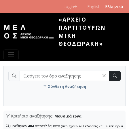
Παράκαμψη προς το κυρίως περιεχόμενο
Login
English
Ελληνικά
«ΑΡΧΕΊΟ
ΠΑΡΤΙΤΟΎΡΩΝ
ΜΊΚΗ
ΘΕΟΔΩΡΆΚΗ»
Σύνθετη Αναζήτηση
Κριτήρια αναζήτησης:
Μουσικά έργα
Βρέθηκαν
404
αποτελέσματα
(περιέχουν 49 Εκδόσεις και 56 τεκμήρια