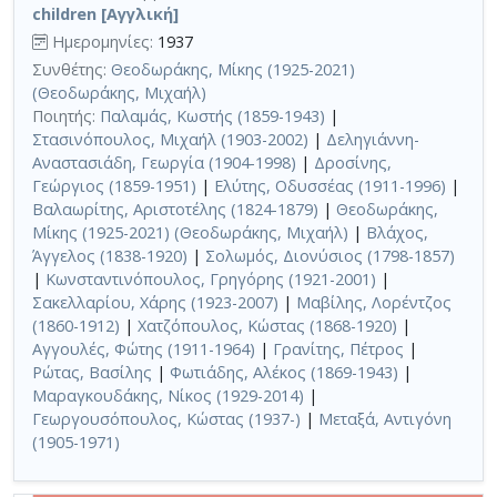
children [Αγγλική]
Ημερομηνίες:
1937
Συνθέτης:
Θεοδωράκης, Μίκης (1925-2021)
(Θεοδωράκης, Μιχαήλ)
Ποιητής:
Παλαμάς, Κωστής (1859-1943)
|
Στασινόπουλος, Μιχαήλ (1903-2002)
|
Δεληγιάννη-
Αναστασιάδη, Γεωργία (1904-1998)
|
Δροσίνης,
Γεώργιος (1859-1951)
|
Ελύτης, Οδυσσέας (1911-1996)
|
Βαλαωρίτης, Αριστοτέλης (1824-1879)
|
Θεοδωράκης,
Μίκης (1925-2021) (Θεοδωράκης, Μιχαήλ)
|
Βλάχος,
Άγγελος (1838-1920)
|
Σολωμός, Διονύσιος (1798-1857)
|
Κωνσταντινόπουλος, Γρηγόρης (1921-2001)
|
Σακελλαρίου, Χάρης (1923-2007)
|
Μαβίλης, Λορέντζος
(1860-1912)
|
Χατζόπουλος, Κώστας (1868-1920)
|
Αγγουλές, Φώτης (1911-1964)
|
Γρανίτης, Πέτρος
|
Ρώτας, Βασίλης
|
Φωτιάδης, Αλέκος (1869-1943)
|
Μαραγκουδάκης, Νίκος (1929-2014)
|
Γεωργουσόπουλος, Κώστας (1937-)
|
Μεταξά, Αντιγόνη
(1905-1971)