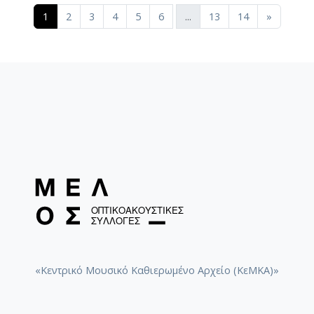
(current)
1
2
3
4
5
6
...
13
14
»
«Κεντρικό Μουσικό Καθιερωμένο Αρχείο (ΚεΜΚΑ)»