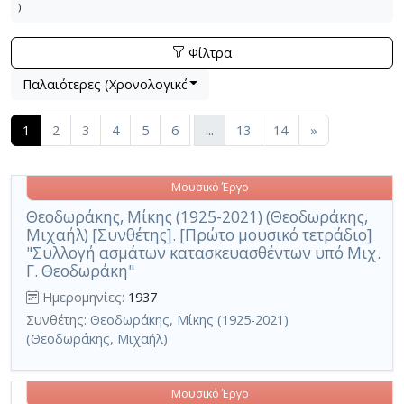
)
Φίλτρα
Βρέθηκαν
Λίστα μετα τα αποτελέσματα αναζήτησης:
404
αποτελέσματα (περιέχουν 49 Εκδόσεις κα
Παλαιότερες (Χρονολογικά)
Εφαρμοζόμενα κριτήρια αναζήτησης:
Μουσικά έργα
Ακύρωση των κριτηρίων αναζήτησης
Περιορισμός αποτελεσμάτων με τη χρήση επιπλέον κ
(current)
1
2
3
4
5
6
...
13
14
»
Μουσικό Έργο
Θεοδωράκης, Μίκης (1925-2021) (Θεοδωράκης,
Μιχαήλ) [Συνθέτης]. [Πρώτο μουσικό τετράδιο]
"Συλλογή ασμάτων κατασκευασθέντων υπό Μιχ.
Γ. Θεοδωράκη"
Ημερομηνίες:
1937
Συνθέτης:
Θεοδωράκης, Μίκης (1925-2021)
(Θεοδωράκης, Μιχαήλ)
Μουσικό Έργο