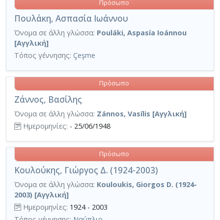
Πρόσωπο
Πουλάκη, Ασπασία Ιωάννου
Όνομα σε άλλη γλώσσα:
Pouláki, Aspasía Ioánnou
[Αγγλική]
Τόπος γέννησης:
Çeşme
Πρόσωπο
Ζάννος, Βασίλης
Όνομα σε άλλη γλώσσα:
Zánnos, Vasílis [Αγγλική]
Ημερομηνίες:
- 25/06/1948
Πρόσωπο
Κουλούκης, Γιώργος Δ. (1924-2003)
Όνομα σε άλλη γλώσσα:
Kouloukis, Giorgos D. (1924-
2003) [Αγγλική]
Ημερομηνίες:
1924 - 2003
Τόπος γέννησης:
Ναύπλιο