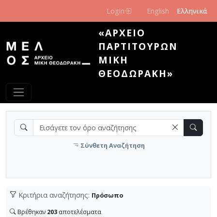
Παράκαμψη προς το κυρίως περιεχόμενο
Login
English
Ελληνικά
«ΑΡΧΕΊΟ
ΠΑΡΤΙΤΟΎΡΩΝ
ΜΊΚΗ
ΘΕΟΔΩΡΆΚΗ»
Σύνθετη Αναζήτηση
Κριτήρια αναζήτησης:
Πρόσωπο
Βρέθηκαν
203
αποτελέσματα