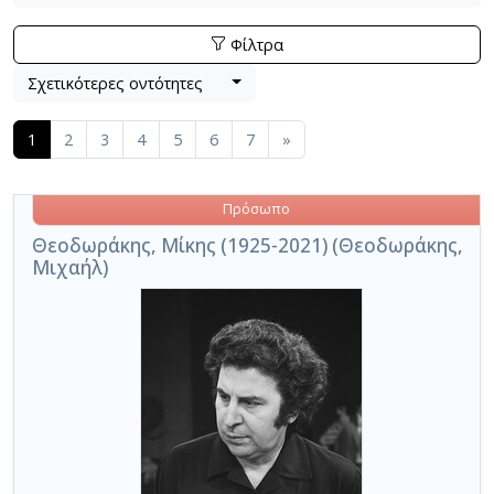
Φίλτρα
Βρέθηκαν
Λίστα μετα τα αποτελέσματα αναζήτησης:
203
αποτελέσματα , σύνολο σελίδων 7.
Σχετικότερες οντότητες
Εφαρμοζόμενα κριτήρια αναζήτησης:
Πρόσωπο
Ακύρωση των κριτηρίων αναζήτησης
Περιορισμός αποτελεσμάτων με τη χρήση επιπλέον κ
(current)
1
2
3
4
5
6
7
»
Πρόσωπο
Θεοδωράκης, Μίκης (1925-2021) (Θεοδωράκης,
Μιχαήλ)